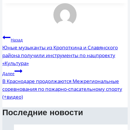
Навигация
Назад
по
Юные музыканты из Кропоткина и Славянского
района получили инструменты по нацпроекту
записям
«Культура»
Далее
В Краснодаре продолжаются Межрегиональные
соревнования по пожарно-спасательному спорту
(+видео)
Последние новости