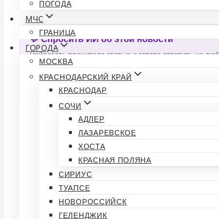
ПОГОДА
МЧС
ГРАНИЦА
💬 Спросить ИИ об этой новости
ГОРОДА
Нейросеть прочитала статью и готова ответить на люб
МОСКВА
КРАСНОДАРСКИЙ КРАЙ
КРАСНОДАР
СОЧИ
АДЛЕР
ЛАЗАРЕВСКОЕ
Обсуждение (0)
ХОСТА
КРАСНАЯ ПОЛЯНА
Комментариев пока нет. Будьте первым!
СИРИУС
ТУАПСЕ
🔒
Войдите на сайт
, чтобы о
НОВОРОССИЙСК
ГЕЛЕНДЖИК