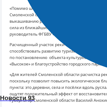
«Помимо штатных сотрудников учреждения, в в
Смоленской области. Мероприятие предусматри
выкашиванию растительности и спиливанию дер
сила из ближайших к водному объекту населённы
руководитель ФГБВУ «Центррегионводхоз» Ша
Расчищенный участок реки повысит рекреацион
способствовать развитию туризма в регионе. О
по постановлению объекта культурного наслед
«Высокое» и благоустройство городского парка «
«Для жителей Смоленской области расчистка ре
поскольку позволит повысить экологическое бла
пункта: это деревни, села и посёлки вдоль русла
ощутят положительный эффект от восстановител
Новости 93
Губернатор Смоленской области Василий Анохи