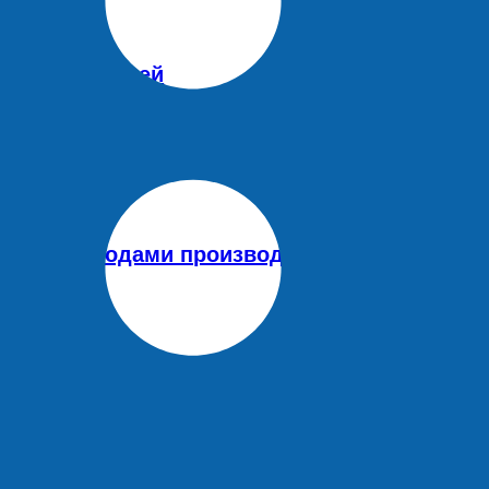
миллиона лосей
нию с отходами производства и потреблени
 вне политики