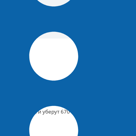
рироды России
/
В Смоленской области
сстановить в Смоленской области до конца
уют более 17 тысяч жителей населённых
весного хлама и уберут 670 стволов