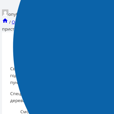
опубликован
03.07.2024 10:14
/
Органы власти
/
Исполнительная власть
/
Минп
приступили к расчистке крупной реки
Свыше 70 километров реки Вазузы планируют во
года. Положительный эффект от работ почувств
пунктов, расположенных вдоль русла водоёма.
Специалисты извлекут 4400 кубовых метров дре
деревьев, нависающих над водоёмом.
Смотрите Все Актуальные
Новости
.