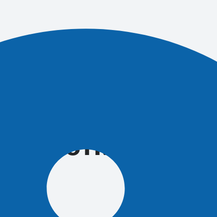
области
расчистке