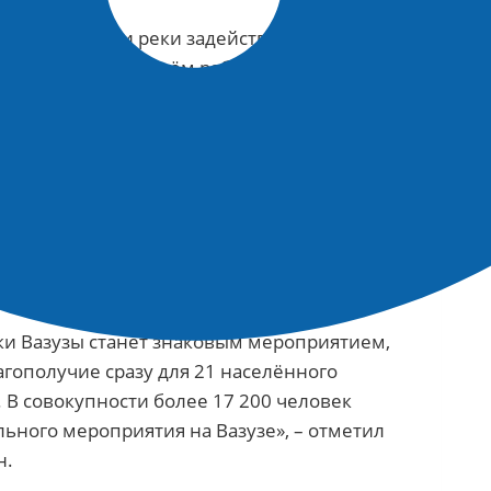
осстановлении реки задействованы жители
вает большой объём работ по
евьев, поэтому дополнительная рабочая
х пунктов будет кстати», – рассказал
миль Магомедов.
ную привлекательность местности и будет
дновременно в регионе будут идти работы
ия федерального значения «Усадьба
Сыч» в городе Сычёвка.
ки Вазузы станет знаковым мероприятием,
гополучие сразу для 21 населённого
. В совокупности более 17 200 человек
ьного мероприятия на Вазузе», – отметил
н.