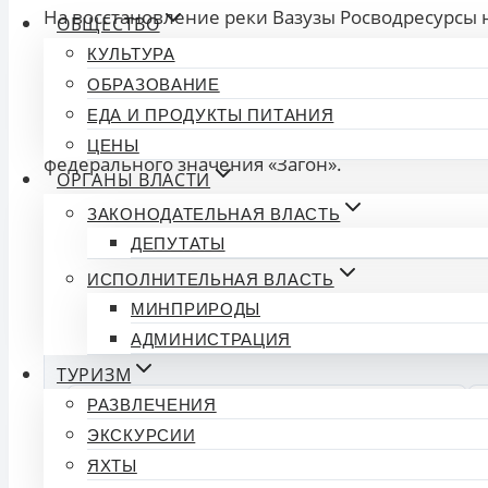
На восстановление реки Вазузы Росводресурсы 
ОБЩЕСТВО
Финансирование для региона предусмотрено п
КУЛЬТУРА
федеральных полномочий. Расчистка русла – од
ОБРАЗОВАНИЕ
национального парка «Урочище Загон» в границ
ЕДА И ПРОДУКТЫ ПИТАНИЯ
регионального значения «Лесные массивы в ур
ЦЕНЫ
федерального значения «Загон».
ОРГАНЫ ВЛАСТИ
ЗАКОНОДАТЕЛЬНАЯ ВЛАСТЬ
ДЕПУТАТЫ
🔍 Фактчекинг новости
ИСПОЛНИТЕЛЬНАЯ ВЛАСТЬ
Индекс доверия
МИНПРИРОДЫ
АДМИНИСТРАЦИЯ
ТУРИЗМ
👍 ПОДТВЕРЖДАЮ ФАКТ
РАЗВЛЕЧЕНИЯ
ЭКСКУРСИИ
ЯХТЫ
Источники: