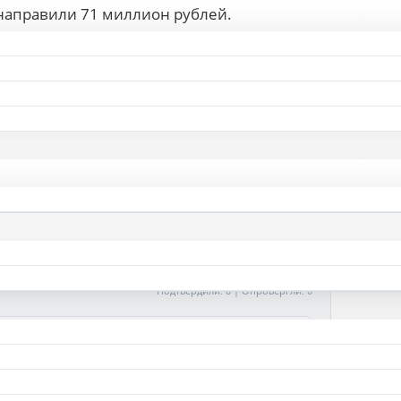
направили 71 миллион рублей.
о субвенциям на выполнение переданных
ин из этапов «дорожной карты» по созданию
ах государственного природного заказника
очище Загон» памятника природы
Тональность: Нейтральная
50%
Подтвердили: 0 | Опровергли: 0
👎 ЭТО ФЕЙК