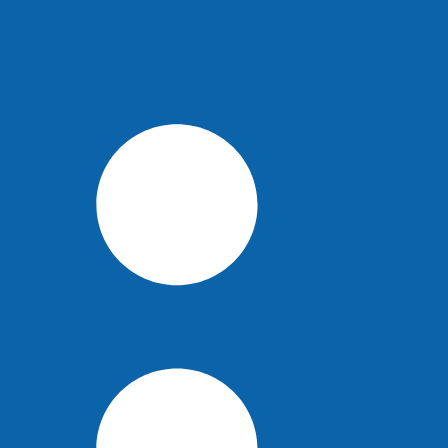
сии
ась первая транспортировка лошадей
Хакасский