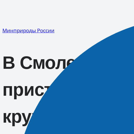
Перейти
к
содержимому
Минприроды России
В Смоленской 
приступили к 
крупной реки