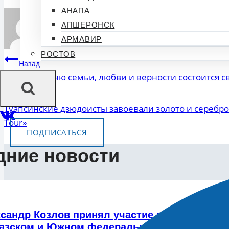
АНАПА
АПШЕРОНСК
АРМАВИР
РОСТОВ
Навигация
Назад
В Сочи ко Дню семьи, любви и верности состоится
по
Далее
записям
Туапсинские дзюдоисты завоевали золото и серебр
Tour»
ПОДПИСАТЬСЯ
дние новости
сандр Козлов принял участие в расширенно
азском и Южном федеральных округах