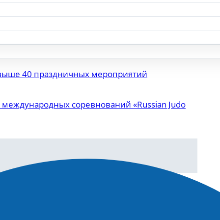
 свыше 40 праздничных мероприятий
о международных соревнований «Russian Judo
м совещании о паводковой обстановке в Се