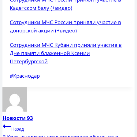
Кадетском балу (+видео)
Сотрудники МЧС России приняли участие в
донорской акции (+видео)
Сотрудники МЧС Кубани приняли участие в
Дне памяти блаженной Ксении
Петербургской
Метки
#
Краснодар
записи:
Новости 93
Навигация
Назад
В Краснодарском крае стартовало обучение в