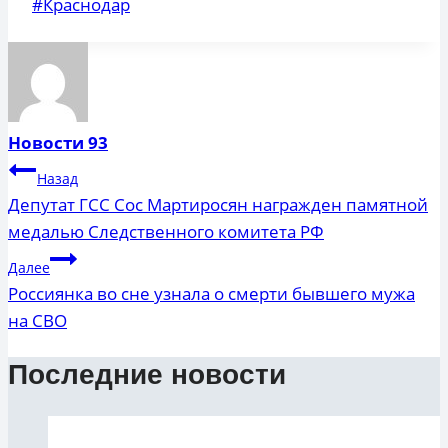
Метки
#
Краснодар
записи:
Новости 93
Навигация
Назад
по
Депутат ГСС Сос Мартиросян награжден памятной
медалью Следственного комитета РФ
записям
Далее
Россиянка во сне узнала о смерти бывшего мужа
на СВО
Последние новости