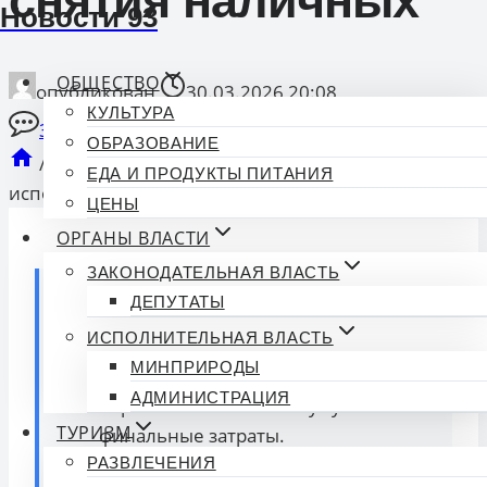
снятия наличных
Новости 93
ОБЩЕСТВО
опубликован
30.03.2026 20:08
КУЛЬТУРА
3 Комментарии
ОБРАЗОВАНИЕ
/
Экономика
/
Эксперт предостерегает от рисков
ЕДА И ПРОДУКТЫ ПИТАНИЯ
использования кредиток для снятия наличных
ЦЕНЫ
ОРГАНЫ ВЛАСТИ
ЗАКОНОДАТЕЛЬНАЯ ВЛАСТЬ
Коротко о главном:
ДЕПУТАТЫ
ИСПОЛНИТЕЛЬНАЯ ВЛАСТЬ
Эксперты предупреждают о рисках
МИНПРИРОДЫ
снятия наличных с кредиток.
АДМИНИСТРАЦИЯ
Скрытые комиссии могут увеличить
ТУРИЗМ
финальные затраты.
Рекомендуется внимательно читать
РАЗВЛЕЧЕНИЯ