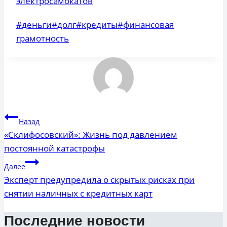
электросамокатов
Метки
#
деньги
#
долг
#
кредиты
#
финансовая
записи:
грамотность
Навигация
Назад
по
«Склифосовский»: Жизнь под давлением
постоянной катастрофы
записям
Далее
Эксперт предупредила о скрытых рисках при
снятии наличных с кредитных карт
Последние новости