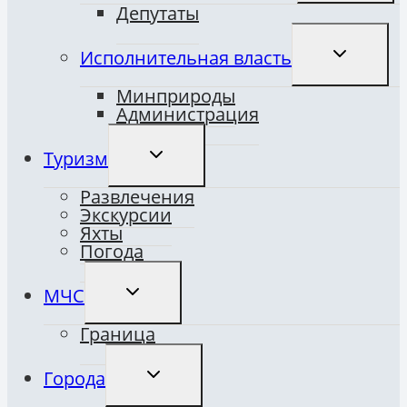
Депутаты
ПЕРЕКЛЮ
Исполнительная власть
ДОЧЕРНЕ
МЕНЮ
Минприроды
Администрация
ПЕРЕКЛЮЧИТЬ
Туризм
ДОЧЕРНЕЕ
МЕНЮ
Развлечения
Экскурсии
Яхты
Погода
ПЕРЕКЛЮЧИТЬ
МЧС
ДОЧЕРНЕЕ
МЕНЮ
Граница
ПЕРЕКЛЮЧИТЬ
Города
ДОЧЕРНЕЕ
МЕНЮ