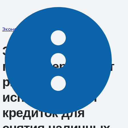
Перейти
к
содержимому
Экономика
Эксперт
предостерегает от
рисков
использования
кредиток для