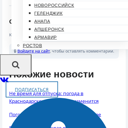
НОВОРОССИЙСК
ГЕЛЕНДЖИК
Обсуждение (0)
АНАПА
АПШЕРОНСК
Комментариев пока нет. Будьте первым!
АРМАВИР
РОСТОВ
🔒
Войдите на сайт
, чтобы оставлять комментарии.
Похожие новости
ПОДПИСАТЬСЯ
Не время для отпуска: погода в
Краснодарском крае резко изменится
Погода скоро испортится в Краснодаре
В Краснодарском крае резко ухудшится