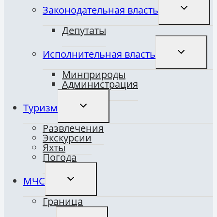
ПЕРЕКЛЮ
Законодательная власть
ДОЧЕРНЕ
МЕНЮ
Депутаты
ПЕРЕКЛЮ
Исполнительная власть
ДОЧЕРНЕ
МЕНЮ
Минприроды
Администрация
ПЕРЕКЛЮЧИТЬ
Туризм
ДОЧЕРНЕЕ
МЕНЮ
Развлечения
Экскурсии
Яхты
Погода
ПЕРЕКЛЮЧИТЬ
МЧС
ДОЧЕРНЕЕ
МЕНЮ
Граница