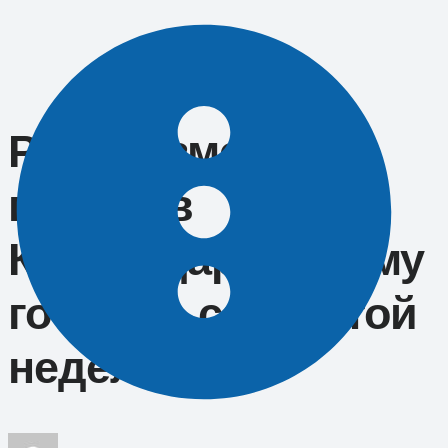
Перейти
к
содержимому
Резко изменится
погода в
Краснодаре: к чему
готовиться на этой
неделе