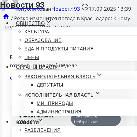
Новости 93
опубликован
Новости 93
17.09.2025 13:39
/
Резко изменится погода в Краснодаре: к чему
ОБЩЕСТВО
готовиться на этой неделе
КУЛЬТУРА
ОБРАЗОВАНИЕ
ЕДА И ПРОДУКТЫ ПИТАНИЯ
Резко изменится погода в Краснодаре: к чему
ЦЕНЫ
готовиться на этой неделе
ОРГАНЫ ВЛАСТИ
ЗАКОНОДАТЕЛЬНАЯ ВЛАСТЬ
Читать далее
ДЕПУТАТЫ
Смотрите Все Актуальные
Новости
.
ИСПОЛНИТЕЛЬНАЯ ВЛАСТЬ
МИНПРИРОДЫ
АДМИНИСТРАЦИЯ
🔍 Фактчекинг
Тональность:
ТУРИЗМ
новости
Нейтральная
РАЗВЛЕЧЕНИЯ