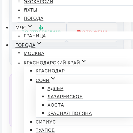
Индекс доверия
50%
ЭКСКУРСИИ
ЯХТЫ
Подтвердили: 0 | Опровергли: 0
ПОГОДА
МЧС
👍
ПОДТВЕРЖДАЮ
👎 ЭТО ФЕЙК
ГРАНИЦА
ФАКТ
ГОРОДА
МОСКВА
Источники:
КРАСНОДАРСКИЙ КРАЙ
КРАСНОДАР
СОЧИ
💬 Спросить ИИ об этой новости
АДЛЕР
Нейросеть прочитала статью и готова ответить
ЛАЗАРЕВСКОЕ
на любые вопросы по тексту.
ХОСТА
КРАСНАЯ ПОЛЯНА
СПРОСИТЬ
СИРИУС
ТУАПСЕ