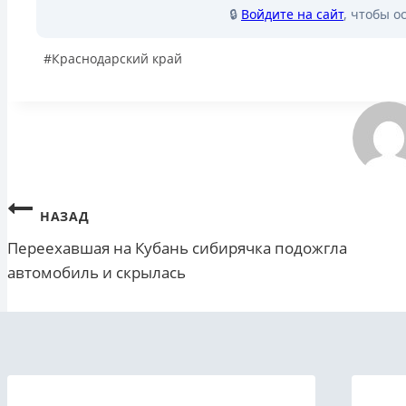
🔒
Войдите на сайт
, чтобы о
Метки
#
Краснодарский край
записи:
Навигация
НАЗАД
Переехавшая на Кубань сибирячка подожгла
по
автомобиль и скрылась
записям